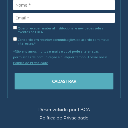
Quero receber material institucional e novidades sobre
eventos da LBCA
Concordo em receber comunicações de acordo com meus
interesses.*
*Não enviamos muitos e-mails e você pode alterar suas
permissões de comunicação a qualquer tempo. Acesse nossa
Política de Privacidade
.
CADASTRAR
Desenvolvido por LBCA
Política de Privacidade