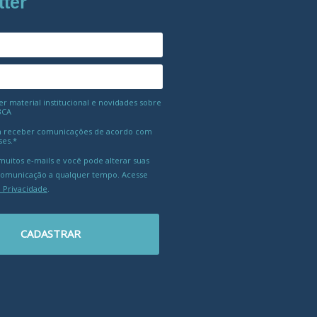
tter
 material institucional e novidades sobre
BCA
 receber comunicações de acordo com
ses.*
uitos e-mails e você pode alterar suas
comunicação a qualquer tempo. Acesse
e Privacidade
.
CADASTRAR