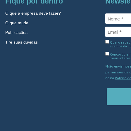
Fique por dentro
Newsle
O que a empresa deve fazer?
O que muda
Publicações
Tire suas dúvidas
Quero receber
eventos da L
Concordo em
meus interes
*Não enviamos m
permissões de 
nossa
Política d