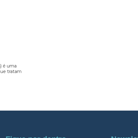
s) é uma
 que tratam