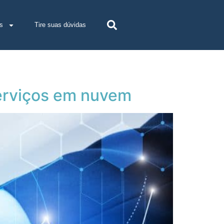
s
Tire suas dúvidas
serviços em nuvem