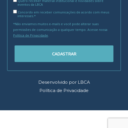
Quero receber material institucional e novidades sobre
eventos da LBCA
Concordo em receber comunicações de acordo com meus
interesses.*
*Não enviamos muitos e-mails e você pode alterar suas
permissões de comunicação a qualquer tempo. Acesse nossa
Política de Privacidade
.
CADASTRAR
Desenvolvido por LBCA
Política de Privacidade