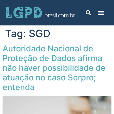
Tag:
SGD
Autoridade Nacional de
Proteção de Dados afirma
não haver possibilidade de
atuação no caso Serpro;
entenda