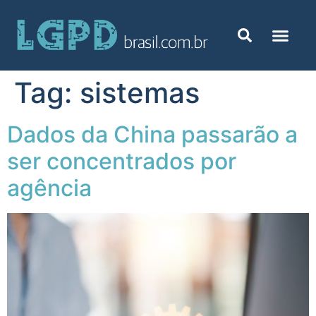
Tag:
sistemas
Dados da China passarão a
ser concentrados por
agência