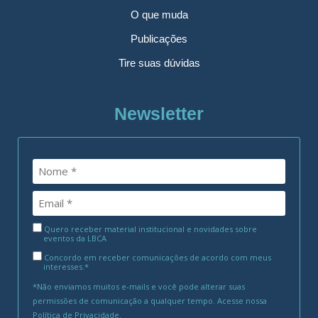
O que muda
Publicações
Tire suas dúvidas
Newsletter
Quero receber material institucional e novidades sobre
eventos da LBCA
Concordo em receber comunicações de acordo com meus
interesses.*
*Não enviamos muitos e-mails e você pode alterar suas
permissões de comunicação a qualquer tempo. Acesse nossa
Política de Privacidade
.