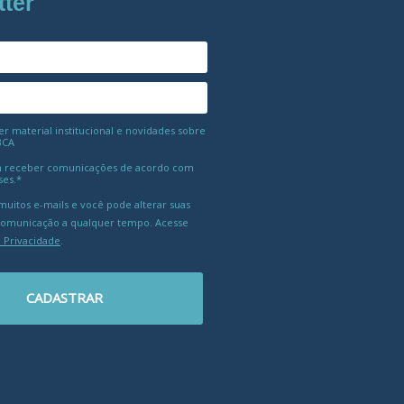
tter
 material institucional e novidades sobre
BCA
 receber comunicações de acordo com
ses.*
uitos e-mails e você pode alterar suas
comunicação a qualquer tempo. Acesse
e Privacidade
.
CADASTRAR