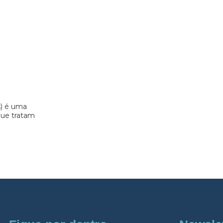
s) é uma
 que tratam