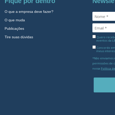
Fique por dentro
Newsle
O que a empresa deve fazer?
O que muda
Publicações
Tire suas dúvidas
Quero receber
eventos da L
Concordo em
meus interes
*Não enviamos m
permissões de 
nossa
Política d