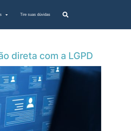
s
Tire suas dúvidas
ção direta com a LGPD