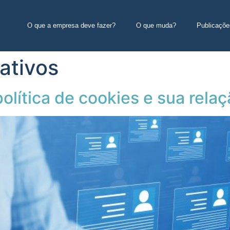
O que a empresa deve fazer?
O que muda?
Publicaçõe
cativos
olítica de cookies e sua rela