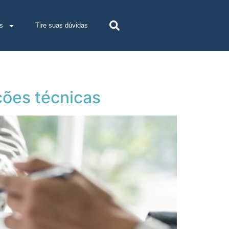
s
Tire suas dúvidas
ções técnicas