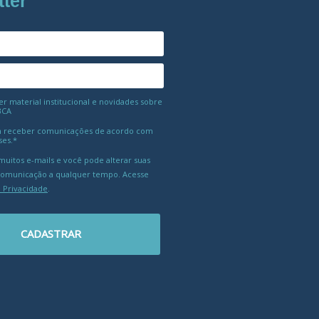
tter
 material institucional e novidades sobre
BCA
 receber comunicações de acordo com
ses.*
uitos e-mails e você pode alterar suas
comunicação a qualquer tempo. Acesse
e Privacidade
.
CADASTRAR