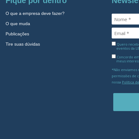
Fique por dentro
Newsle
O que a empresa deve fazer?
O que muda
Publicações
Tire suas dúvidas
Quero receber
eventos da L
Concordo em
meus interes
*Não enviamos m
permissões de 
nossa
Política d