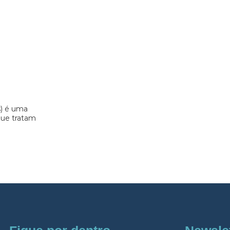
s) é uma
 que tratam