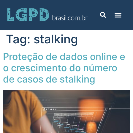
Tag:
stalking
Proteção de dados online e
o crescimento do número
de casos de stalking