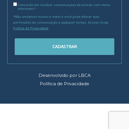
Concordo em receber comunicações de acordo com meus
interesses.*
*Não enviamos muitos e-mails e você pode alterar suas
permissões de comunicação a qualquer tempo. Acesse nossa
Política de Privacidade
.
CADASTRAR
Desenvolvido por LBCA
Política de Privacidade