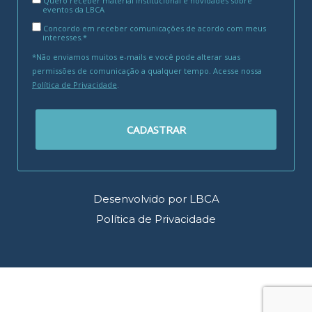
Quero receber material institucional e novidades sobre
eventos da LBCA
Concordo em receber comunicações de acordo com meus
interesses.*
*Não enviamos muitos e-mails e você pode alterar suas
permissões de comunicação a qualquer tempo. Acesse nossa
Política de Privacidade
.
CADASTRAR
Desenvolvido por LBCA
Política de Privacidade