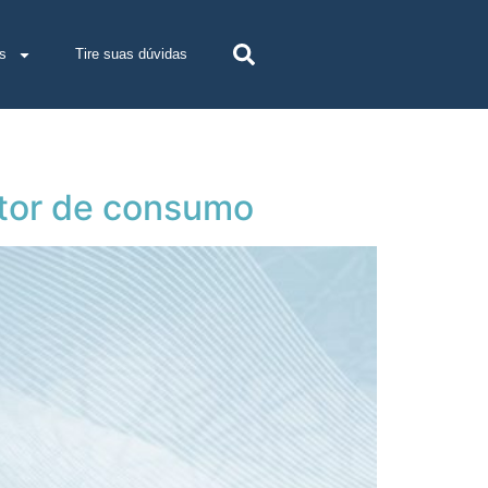
s
Tire suas dúvidas
etor de consumo