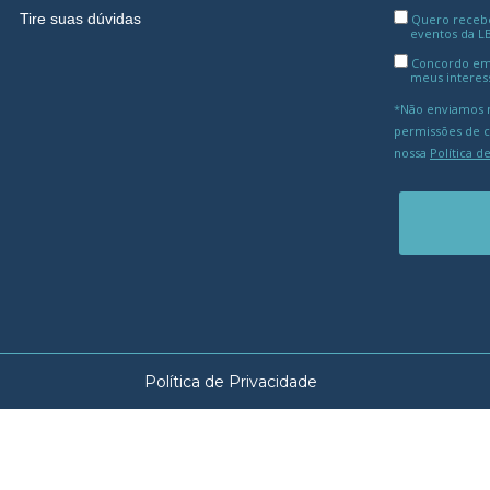
Tire suas dúvidas
Quero receber
eventos da L
Concordo em
meus interes
*Não enviamos m
permissões de 
nossa
Política d
Política de Privacidade