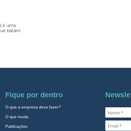
s) é uma
 que tratam
Fique por dentro
Newsle
O que a empresa deve fazer?
O que muda
Publicações