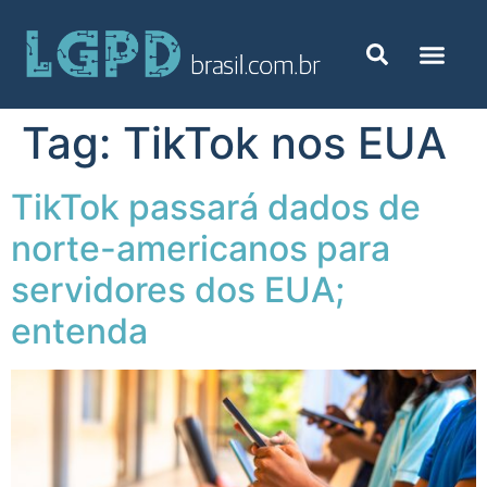
Tag:
TikTok nos EUA
TikTok passará dados de
norte-americanos para
servidores dos EUA;
entenda