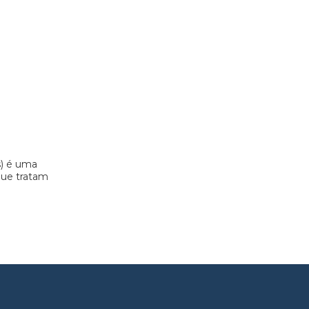
s) é uma
 que tratam