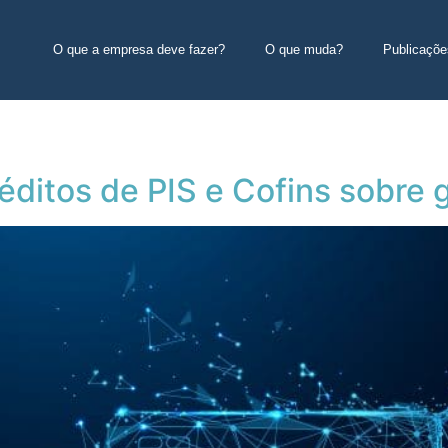
O que a empresa deve fazer?
O que muda?
Publicaçõe
réditos de PIS e Cofins sobre