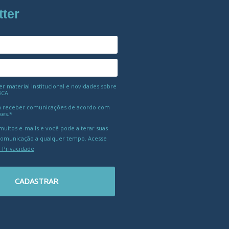
tter
 material institucional e novidades sobre
BCA
 receber comunicações de acordo com
ses.*
uitos e-mails e você pode alterar suas
comunicação a qualquer tempo. Acesse
e Privacidade
.
CADASTRAR