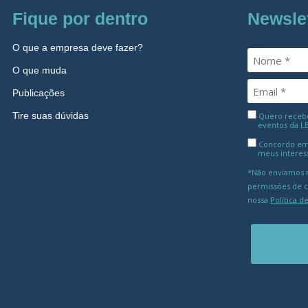
Fique por dentro
Newsle
O que a empresa deve fazer?
O que muda
Publicações
Tire suas dúvidas
Quero receber
eventos da L
Concordo em
meus interes
*Não enviamos m
permissões de 
nossa
Política d