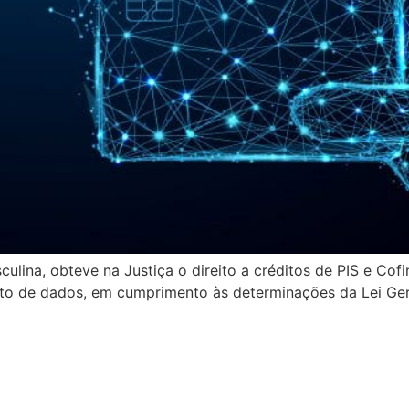
ulina, obteve na Justiça o direito a créditos de PIS e Co
o de dados, em cumprimento às determinações da Lei Ge