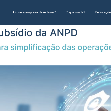
O que a empresa deve fazer?
O que muda?
Publicaçõe
ubsídio da ANPD
ra simplificação das operaçõ