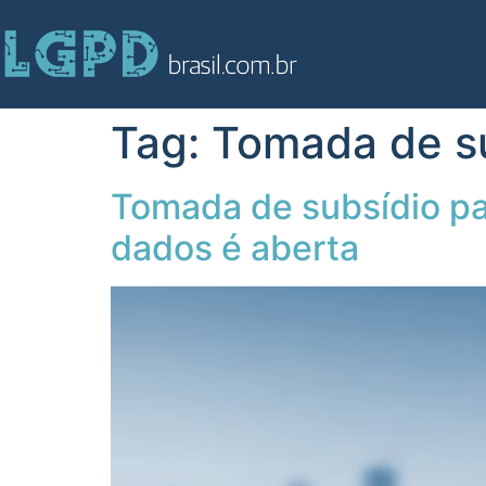
Tag:
Tomada de s
Tomada de subsídio pa
dados é aberta