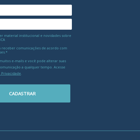
 material institucional e novidades sobre
BCA
 receber comunicações de acordo com
ses.*
uitos e-mails e você pode alterar suas
comunicação a qualquer tempo. Acesse
e Privacidade
.
CADASTRAR