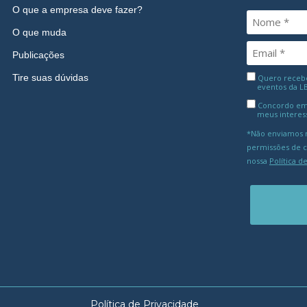
O que a empresa deve fazer?
O que muda
Publicações
Tire suas dúvidas
Quero receber
eventos da L
Concordo em
meus interes
*Não enviamos m
permissões de 
nossa
Política d
Política de Privacidade