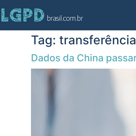
Tag:
transferênci
Dados da China passar