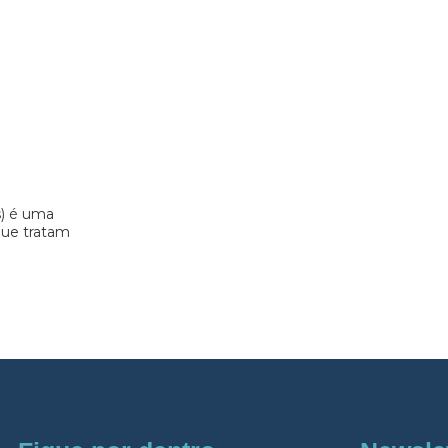
s) é uma
 que tratam