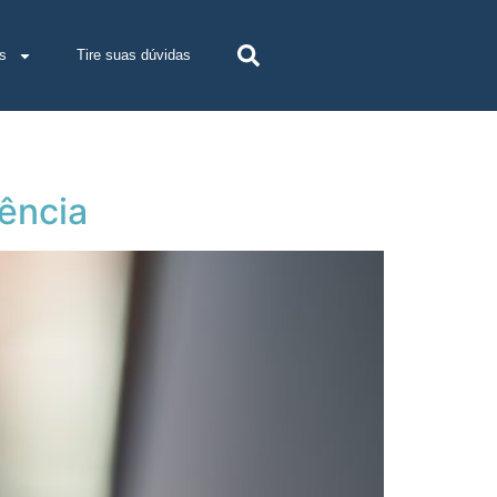
s
Tire suas dúvidas
ência