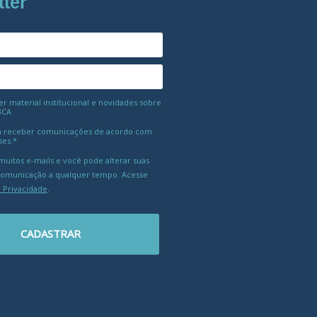
tter
 material institucional e novidades sobre
BCA
 receber comunicações de acordo com
ses.*
uitos e-mails e você pode alterar suas
comunicação a qualquer tempo. Acesse
e Privacidade
.
CADASTRAR