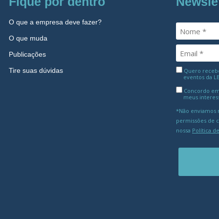
Fique por dentro
Newsle
O que a empresa deve fazer?
O que muda
Publicações
Tire suas dúvidas
Quero receber
eventos da L
Concordo em
meus interes
*Não enviamos m
permissões de 
nossa
Política d