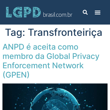
Tag:
Transfronteiriça
ANPD é aceita como
membro da Global Privacy
Enforcement Network
(GPEN)