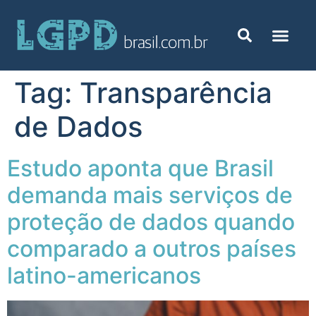
Tag:
Transparência
de Dados
Estudo aponta que Brasil
demanda mais serviços de
proteção de dados quando
comparado a outros países
latino-americanos