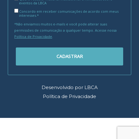
eventos da LBCA
Concordo em receber comunicações de acordo com meus
interesses.*
*Não enviamos muitos e-mails e você pode alterar suas
permissões de comunicação a qualquer tempo. Acesse nossa
Política de Privacidade
.
CADASTRAR
Desenvolvido por LBCA
Política de Privacidade