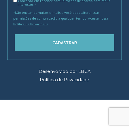
Concordo em receber comunicações de acordo com meus
interesses.*
*Não enviamos muitos e-mails e você pode alterar suas
permissões de comunicação a qualquer tempo. Acesse nossa
Política de Privacidade
.
CADASTRAR
Desenvolvido por LBCA
Política de Privacidade