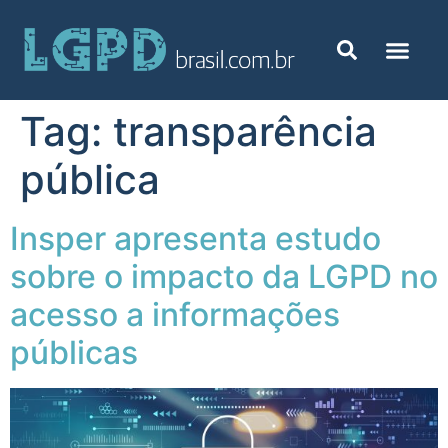
Tag:
transparência
pública
Insper apresenta estudo
sobre o impacto da LGPD no
acesso a informações
públicas