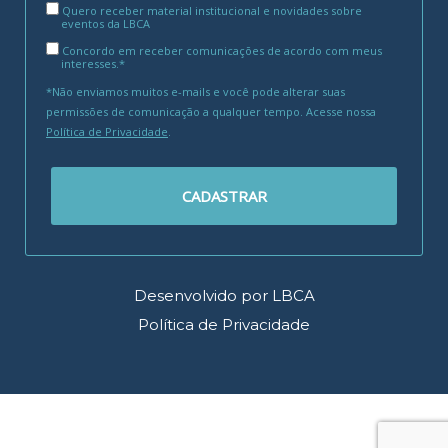
Quero receber material institucional e novidades sobre
eventos da LBCA
Concordo em receber comunicações de acordo com meus
interesses.*
*Não enviamos muitos e-mails e você pode alterar suas
permissões de comunicação a qualquer tempo. Acesse nossa
Política de Privacidade
.
CADASTRAR
Desenvolvido por LBCA
Política de Privacidade