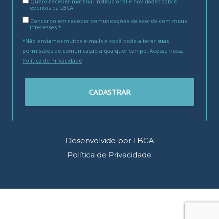
Quero receber material institucional e novidades sobre
eventos da LBCA
Concordo em receber comunicações de acordo com meus
interesses.*
*Não enviamos muitos e-mails e você pode alterar suas
permissões de comunicação a qualquer tempo. Acesse nossa
Política de Privacidade
.
CADASTRAR
Desenvolvido por LBCA
Política de Privacidade