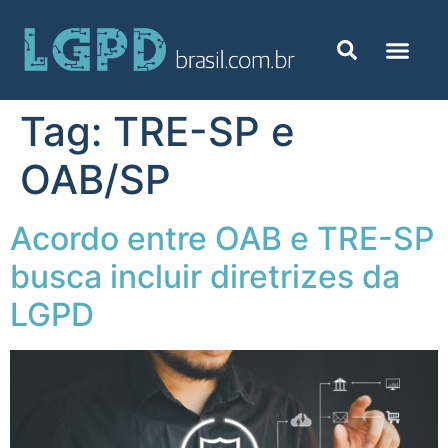
Tag:
TRE-SP e
OAB/SP
Acordo entre OAB e TRE-SP
busca incluir diretrizes da
LGPD