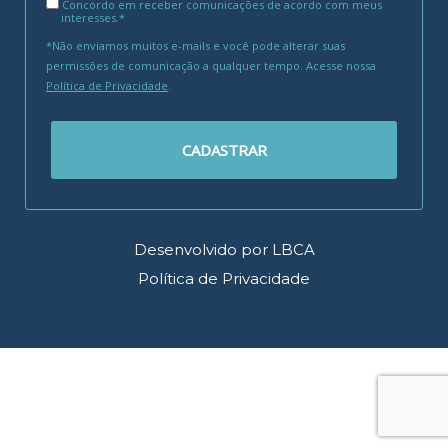
Concordo em receber comunicações de acordo com meus
interesses.*
*Não enviamos muitos e-mails e você pode alterar suas
permissões de comunicação a qualquer tempo. Acesse nossa
Política de Privacidade
.
CADASTRAR
Desenvolvido por LBCA
Política de Privacidade