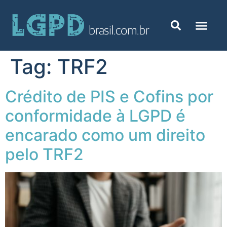
Tag:
TRF2
Crédito de PIS e Cofins por
conformidade à LGPD é
encarado como um direito
pelo TRF2