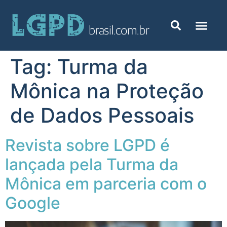
Tag:
Turma da
Mônica na Proteção
de Dados Pessoais
Revista sobre LGPD é
lançada pela Turma da
Mônica em parceria com o
Google