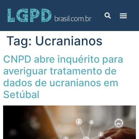
Tag:
Ucranianos
CNPD abre inquérito para
averiguar tratamento de
dados de ucranianos em
Setúbal