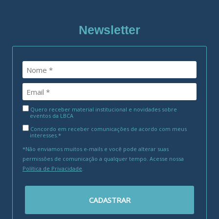
Newsletter
Quero receber material institucional e novidades sobre
eventos da LBCA
Concordo em receber comunicações de acordo com meus
interesses.*
*Não enviamos muitos e-mails e você pode alterar suas
permissões de comunicação a qualquer tempo. Acesse nossa
Política de Privacidade
.
CADASTRAR