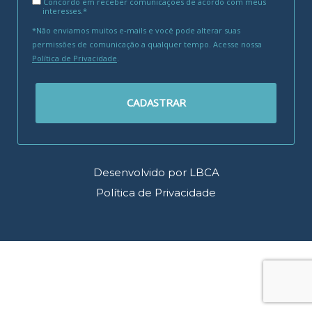
Concordo em receber comunicações de acordo com meus
interesses.*
*Não enviamos muitos e-mails e você pode alterar suas
permissões de comunicação a qualquer tempo. Acesse nossa
Política de Privacidade
.
CADASTRAR
Desenvolvido por LBCA
Política de Privacidade