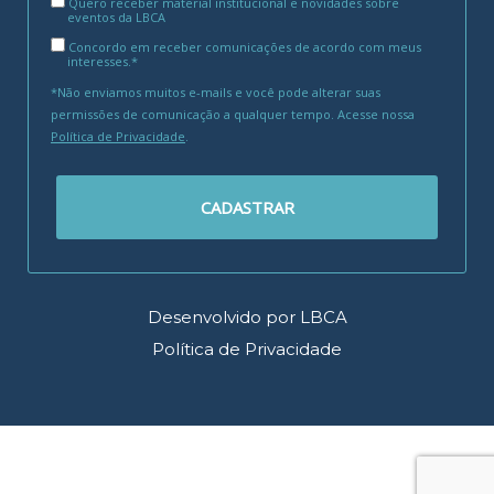
Quero receber material institucional e novidades sobre
eventos da LBCA
Concordo em receber comunicações de acordo com meus
interesses.*
*Não enviamos muitos e-mails e você pode alterar suas
permissões de comunicação a qualquer tempo. Acesse nossa
Política de Privacidade
.
CADASTRAR
Desenvolvido por LBCA
Política de Privacidade