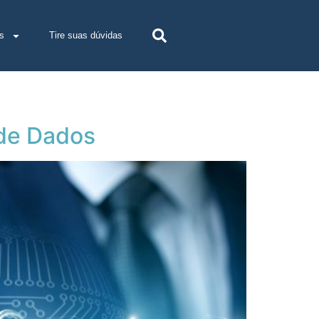
s
Tire suas dúvidas
 de Dados