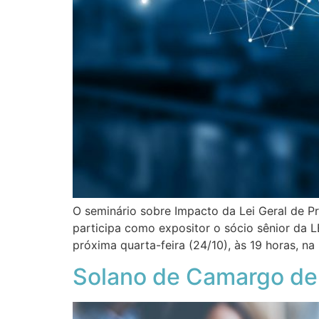
O seminário sobre Impacto da Lei Geral de P
participa como expositor o sócio sênior da 
próxima quarta-feira (24/10), às 19 horas, n
Solano de Camargo de