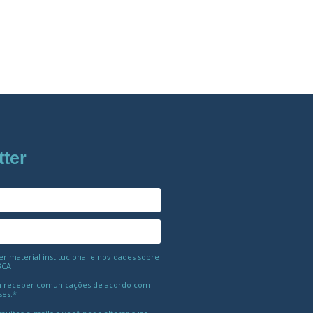
tter
 material institucional e novidades sobre
BCA
 receber comunicações de acordo com
ses.*