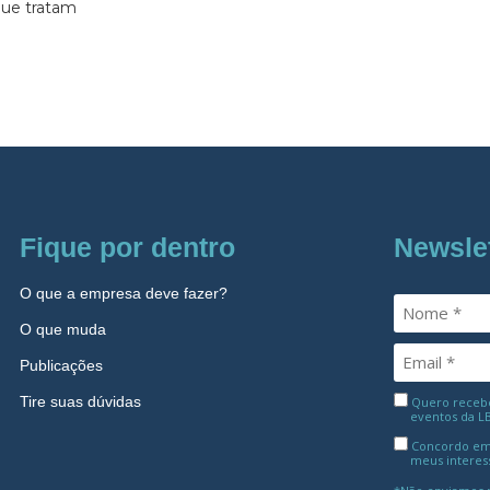
 que tratam
Fique por dentro
Newsle
O que a empresa deve fazer?
O que muda
Publicações
Tire suas dúvidas
Quero receber
eventos da L
Concordo em
meus interes