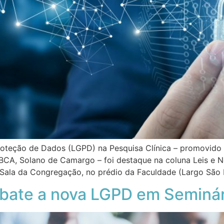
roteção de Dados (LGPD) na Pesquisa Clínica – promovido 
LBCA, Solano de Camargo – foi destaque na coluna Leis e N
a Sala da Congregação, no prédio da Faculdade (Largo São F
bate a nova LGPD em Seminár