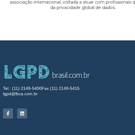
associação internacional, voltada a atuar com profissionais
da privacidade global de dados.
Tel.: (11) 2149-5400
Fax (11) 2149-5415
lgpd@lbca.com.br