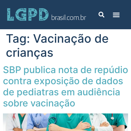
Tag:
Vacinação de
crianças
SBP publica nota de repúdio
contra exposição de dados
de pediatras em audiência
sobre vacinação