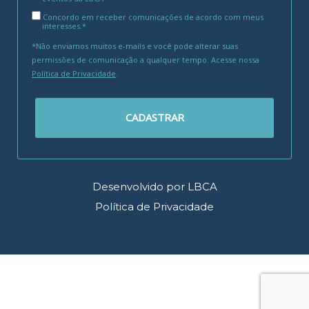
Concordo em receber comunicações de acordo com meus
interesses.*
*Não enviamos muitos e-mails e você pode alterar suas
permissões de comunicação a qualquer tempo. Acesse nossa
Política de Privacidade
.
CADASTRAR
Desenvolvido por LBCA
Política de Privacidade