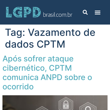
Tag:
Vazamento de
dados CPTM
Após sofrer ataque
cibernético, CPTM
comunica ANPD sobre o
ocorrido