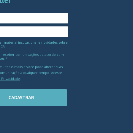
tter
 material institucional e novidades sobre
BCA
 receber comunicações de acordo com
ses.*
uitos e-mails e você pode alterar suas
comunicação a qualquer tempo. Acesse
e Privacidade
.
CADASTRAR