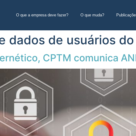
O que a empresa deve fazer?
O que muda?
Publicaçõe
 dados de usuários do 
bernético, CPTM comunica AN