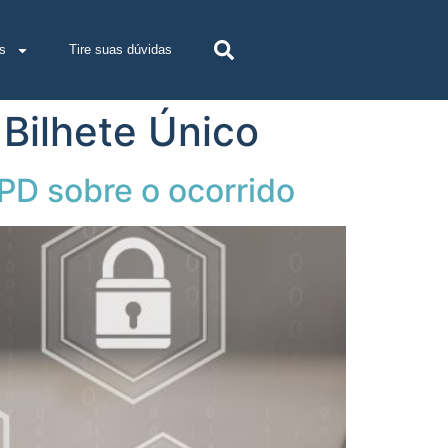
s
Tire suas dúvidas
Bilhete Único
PD sobre o ocorrido