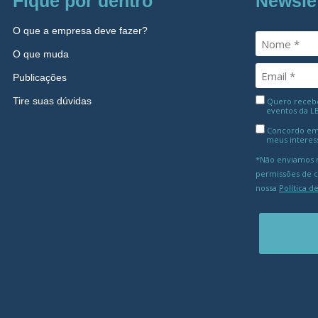
Fique por dentro
Newsle
O que a empresa deve fazer?
O que muda
Publicações
Tire suas dúvidas
Quero receber
eventos da L
Concordo em
meus interes
*Não enviamos m
permissões de 
nossa
Política d