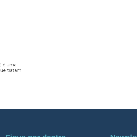
s) é uma
 que tratam