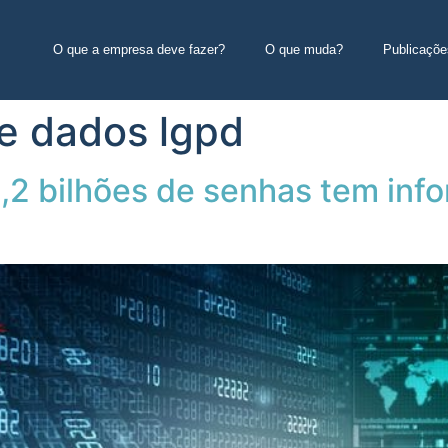
O que a empresa deve fazer?
O que muda?
Publicaçõe
e dados lgpd
,2 bilhões de senhas tem inf