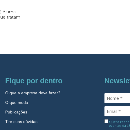
s) é uma
 que tratam
Fique por dentro
Newsle
O que a empresa deve fazer?
O que muda
Publicações
Tire suas dúvidas
Quero receber
eventos da L