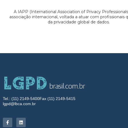
A IAPP (International Association of Privacy Professional
associação internacional, voltada a atuar com profissionais
da privacidade global de dados.
Tel.: (11) 2149-5400
Fax (11) 2149-5415
lgpd@lbca.com.br