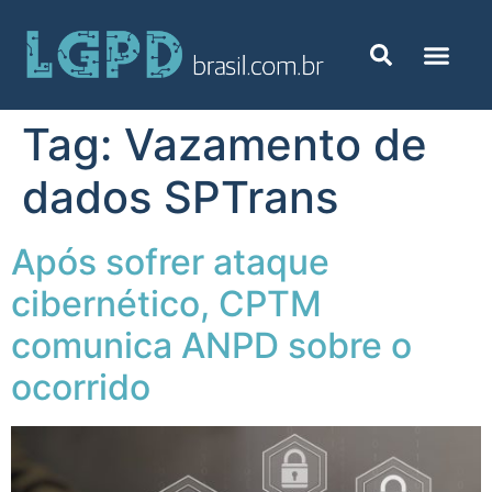
Tag:
Vazamento de
dados SPTrans
Após sofrer ataque
cibernético, CPTM
comunica ANPD sobre o
ocorrido