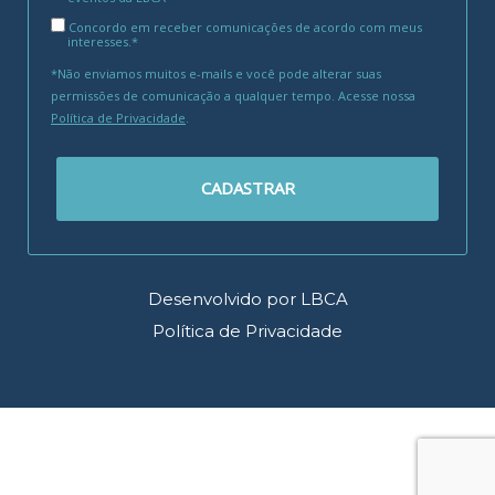
Concordo em receber comunicações de acordo com meus
interesses.*
*Não enviamos muitos e-mails e você pode alterar suas
permissões de comunicação a qualquer tempo. Acesse nossa
Política de Privacidade
.
CADASTRAR
Desenvolvido por LBCA
Política de Privacidade