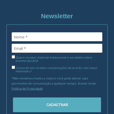
Newsletter
Quero receber material institucional e novidades sobre
eventos da LBCA
Concordo em receber comunicações de acordo com meus
interesses.*
*Não enviamos muitos e-mails e você pode alterar suas
permissões de comunicação a qualquer tempo. Acesse nossa
Política de Privacidade
.
CADASTRAR