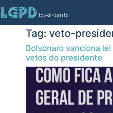
Tag:
veto-preside
Bolsonaro sanciona lei
vetos do presidente