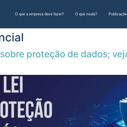
O que a empresa deve fazer?
O que muda?
Publicaçõe
ncial
 sobre proteção de dados; ve