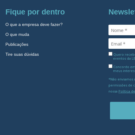
Fique por dentro
Newsle
O que a empresa deve fazer?
O que muda
Publicações
Tire suas dúvidas
Quero receber
eventos da L
Concordo em
meus interes
*Não enviamos m
permissões de 
nossa
Política d