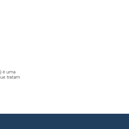
s) é uma
 que tratam