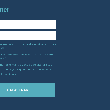
tter
 material institucional e novidades sobre
BCA
 receber comunicações de acordo com
ses.*
uitos e-mails e você pode alterar suas
comunicação a qualquer tempo. Acesse
e Privacidade
.
CADASTRAR