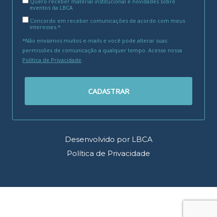
Quero receber material institucional e novidades sobre
eventos da LBCA
Concordo em receber comunicações de acordo com meus
interesses.*
*Não enviamos muitos e-mails e você pode alterar suas
permissões de comunicação a qualquer tempo. Acesse nossa
Política de Privacidade
.
CADASTRAR
Desenvolvido por LBCA
Política de Privacidade