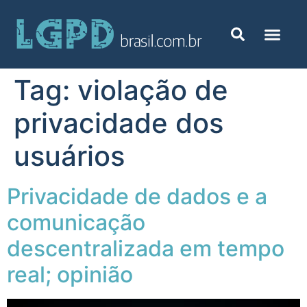
Tag:
violação de
privacidade dos
usuários
Privacidade de dados e a
comunicação
descentralizada em tempo
real; opinião