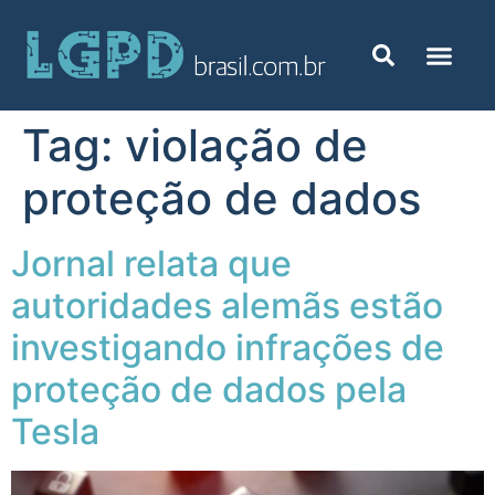
Tag:
violação de
proteção de dados
Jornal relata que
autoridades alemãs estão
investigando infrações de
proteção de dados pela
Tesla