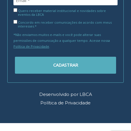
Quero receber material institucional e novidades sobre
eventos da LBCA
Concordo em receber comunicações de acordo com meus
interesses.*
*Não enviamos muitos e-mails e você pode alterar suas
permissões de comunicação a qualquer tempo. Acesse nossa
Política de Privacidade
.
CADASTRAR
Desenvolvido por LBCA
Política de Privacidade