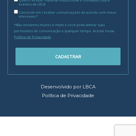
Quero receber material institucional e novidades sobre
eventos da LBCA
Concordo em receber comunicações de acordo com meus
interesses.*
*Não enviamos muitos e-mails e você pode alterar suas
permissões de comunicação a qualquer tempo. Acesse nossa
Política de Privacidade
.
CADASTRAR
Desenvolvido por LBCA
Política de Privacidade