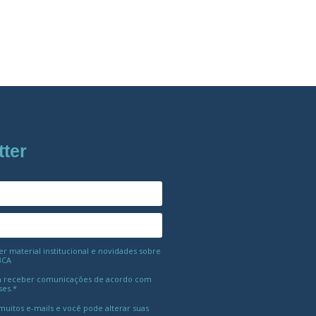
tter
 material institucional e novidades sobre
BCA
 receber comunicações de acordo com
ses.*
uitos e-mails e você pode alterar suas