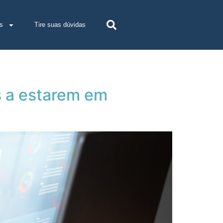
s
Tire suas dúvidas
s a estarem em