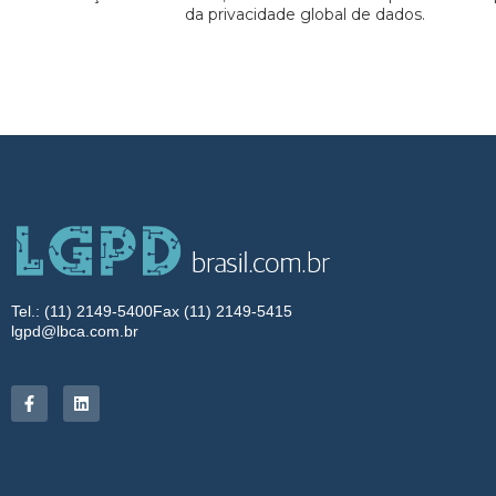
da privacidade global de dados.
Tel.: (11) 2149-5400
Fax (11) 2149-5415
lgpd@lbca.com.br