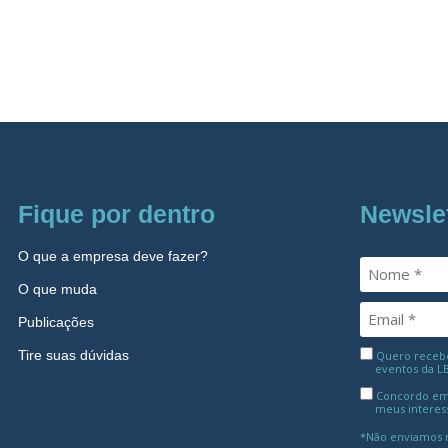
Fique por dentro
Newsle
O que a empresa deve fazer?
O que muda
Publicações
Tire suas dúvidas
Quero receber
eventos da L
Concordo em
meus interes
*Não enviamos m