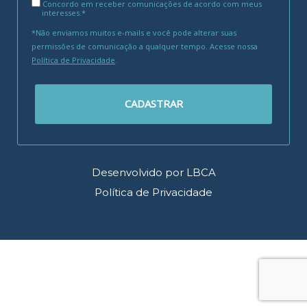
Concordo em receber comunicações de acordo com meus
interesses.*
*Não enviamos muitos e-mails e você pode alterar suas
permissões de comunicação a qualquer tempo. Acesse nossa
Política de Privacidade
.
CADASTRAR
Desenvolvido por LBCA
Política de Privacidade