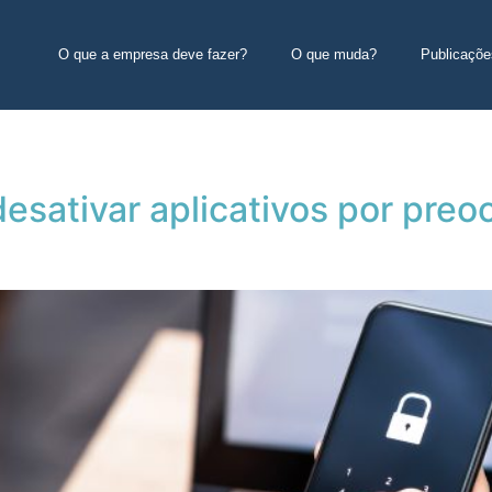
O que a empresa deve fazer?
O que muda?
Publicaçõe
desativar aplicativos por pr