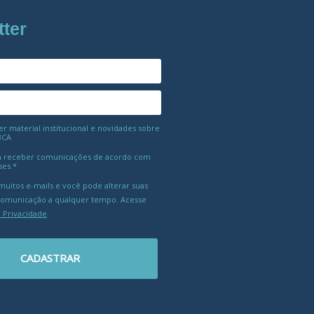
tter
 material institucional e novidades sobre
BCA
 receber comunicações de acordo com
ses.*
uitos e-mails e você pode alterar suas
comunicação a qualquer tempo. Acesse
e Privacidade
.
CADASTRAR