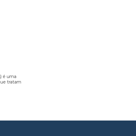
s) é uma
 que tratam