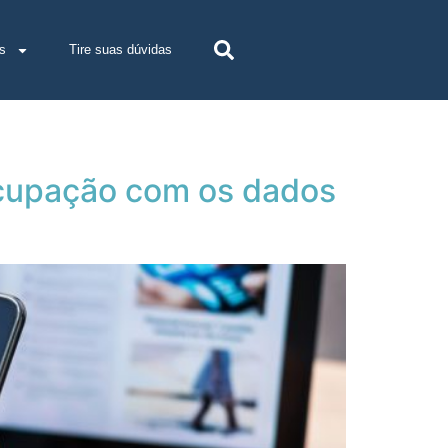
s
Tire suas dúvidas
eocupação com os dados