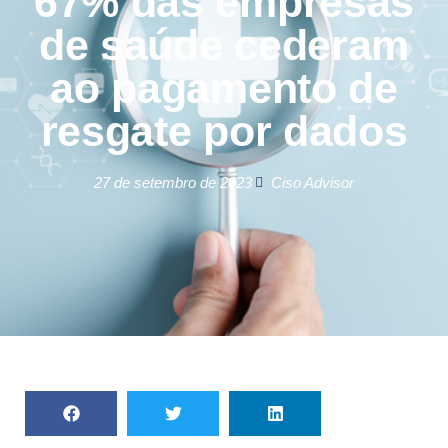
67% das empresas
de saúde cederam
ao pagamento de
resgate por dados
27 de setembro de 2023
Ciso Advisor