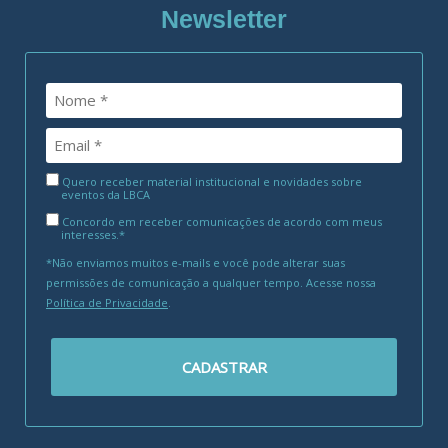
Newsletter
Quero receber material institucional e novidades sobre
eventos da LBCA
Concordo em receber comunicações de acordo com meus
interesses.*
*Não enviamos muitos e-mails e você pode alterar suas
permissões de comunicação a qualquer tempo. Acesse nossa
Política de Privacidade
.
CADASTRAR