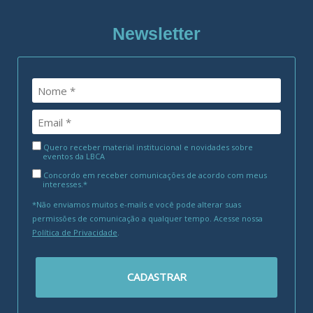
Newsletter
Quero receber material institucional e novidades sobre
eventos da LBCA
Concordo em receber comunicações de acordo com meus
interesses.*
*Não enviamos muitos e-mails e você pode alterar suas
permissões de comunicação a qualquer tempo. Acesse nossa
Política de Privacidade
.
CADASTRAR