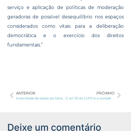
serviço e aplicação de políticas de moderação
geradoras de possível desequilíbrio nos espaços
considerados como vitais para a deliberação
democrática e o exercício dos direitos
fundamentais.”
ANTERIOR
PRÓXIMO
Autoridade de dados da Itália pede esclarecimentos ao Facebook sobre óculos inteligentes
O art 50 da LGPD e a competência da ANPD para reconhecer e divulgar regras de boas práticas e governança
Deixe um comentário