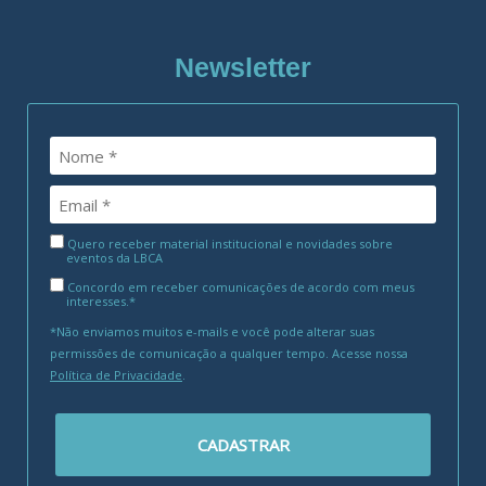
Newsletter
Quero receber material institucional e novidades sobre
eventos da LBCA
Concordo em receber comunicações de acordo com meus
interesses.*
*Não enviamos muitos e-mails e você pode alterar suas
permissões de comunicação a qualquer tempo. Acesse nossa
Política de Privacidade
.
CADASTRAR