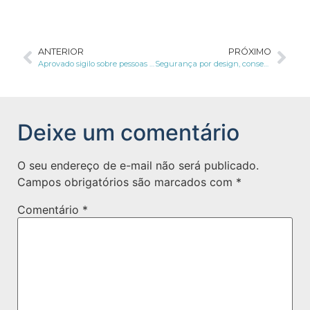
ANTERIOR
PRÓXIMO
Aprovado sigilo sobre pessoas que vivem com HIV, hepatites crônicas, hanseníase e tuberculose
Segurança por design, consentimento e 12 guias orientam LGPD nos órgãos públicos
Deixe um comentário
O seu endereço de e-mail não será publicado.
Campos obrigatórios são marcados com
*
Comentário
*