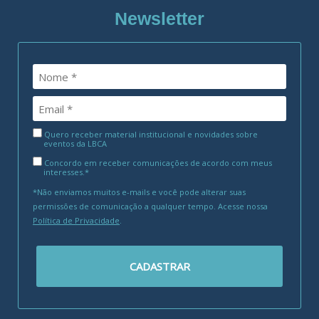
Newsletter
Quero receber material institucional e novidades sobre
eventos da LBCA
Concordo em receber comunicações de acordo com meus
interesses.*
*Não enviamos muitos e-mails e você pode alterar suas
permissões de comunicação a qualquer tempo. Acesse nossa
Política de Privacidade
.
CADASTRAR