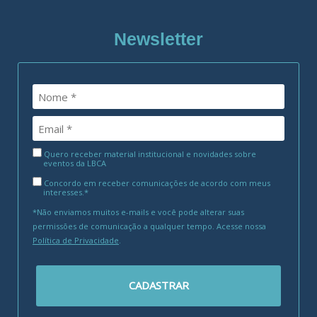
Newsletter
Quero receber material institucional e novidades sobre
eventos da LBCA
Concordo em receber comunicações de acordo com meus
interesses.*
*Não enviamos muitos e-mails e você pode alterar suas
permissões de comunicação a qualquer tempo. Acesse nossa
Política de Privacidade
.
CADASTRAR