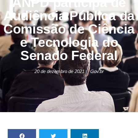
ANPD participa de
Audiência Pública da
Comissão de Ciência
e Tecnologia do
Senado Federal
20 de dezembro de 2021
Gov.br